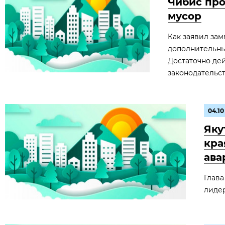
Чибис про
мусор
Как заявил за
дополнительны
Достаточно де
законодательст
04.10
Яку
кра
ава
Глав
лидер