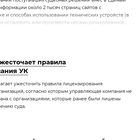
вании поступивших судебных решений внес в Единый
нформации около 2 тысяч страниц сайтов с
 и способах использовании технических устройств (в
ных остановить или произвести несанкционированное...
жесточает правила
ания УК
агает ужесточить правила лицензирования
анизаций, согласно которым управляющая компания не
зана с организациями, которые ранее были лишены
ению суда.