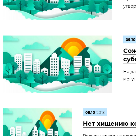
утвер
09.10
Сож
суб
На да
могут
08.10
2018
Нет хищению к