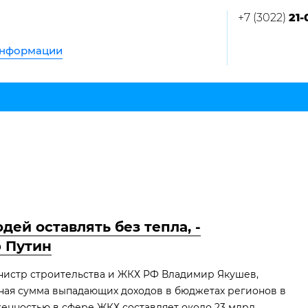
+7 (3022)
21-
информации
дей оставлять без тепла, -
 Путин
нистр строительства и ЖКХ РФ Владимир Якушев,
ная сумма выпадающих доходов в бюджетах регионов в
женностью в сфере ЖКХ составляет около 23 млрд