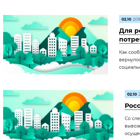
02.10
201
Для р
потре
Как сооб
вернулос
социаль
02.10
Рос
Со сл
вывоз
осуще