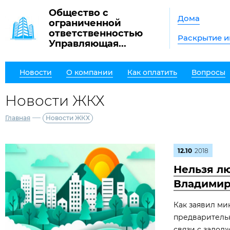
Общество с
Дома
ограниченной
ответственностью
Раскрытие 
Управляющая...
Новости
О компании
Как оплатить
Вопросы
Новости ЖКХ
—
Главная
Новости ЖКХ
12.10
2018
Нельзя лю
Владимир
Как заявил ми
предваритель
связи с задол