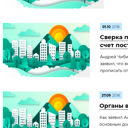
01.10
2018
Сверка п
счет пос
Андрей Чиби
заявил, что 
прописать от
27.09
2018
Органы в
Как заявил А
основным до