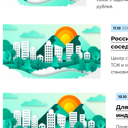
рублей.
11.10
201
Росси
сосе
Центр с
ТСЖ и о
станови
10.10
Для
инд
Проек