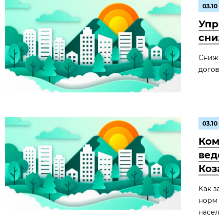
03.10
Упр
сни
Сниж
догов
03.10
Ком
вед
Коз
Как з
норм 
насел