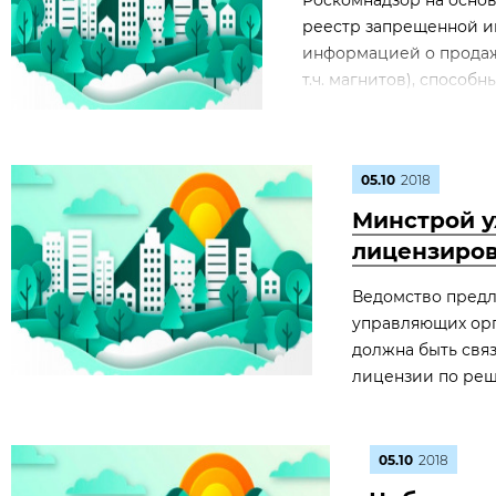
Роскомнадзор на осно
реестр запрещенной и
информацией о продаже
т.ч. магнитов), способ
05.10
2018
Минстрой у
лицензиров
Ведомство предл
управляющих орг
должна быть свя
лицензии по реш
05.10
2018