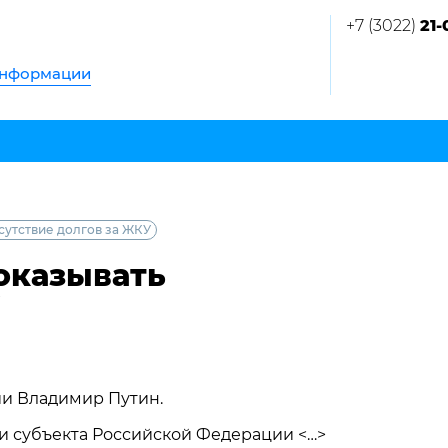
+7 (3022)
21-
информации
сутствие долгов за ЖКУ
оказывать
ии Владимир Путин.
ти субъекта Российской Федерации <…>