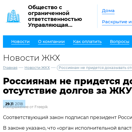
Общество с
Дома
ограниченной
ответственностью
Раскрытие 
Управляющая...
Новости
О компании
Как оплатить
Вопросы
Новости ЖКХ
—
—
Главная
Новости ЖКХ
Россиянам не придется доказывать от
Россиянам не придется д
отсутствие долгов за ЖКУ
29.11
2018
Изображение от Freepik
Соответствующий закон подписал президент Росс
В законе указано, что «орган исполнительной влас